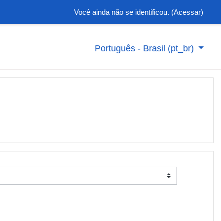
Você ainda não se identificou. (
Acessar
)
Português - Brasil ‎(pt_br)‎