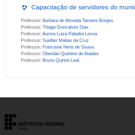
Capacitação de servidores do muni
Professor:
Barbara de Almeida Tavares Borges
Professor:
Thiago Goncalves Dias
Professor:
Aurora Luiza Paladini Lessa
Professor:
Suelber Matias da Cruz
Professor:
Francione Neris de Sousa
Professor:
Oberdan Quintino de Ataides
Professor:
Bruno Quirino Leal