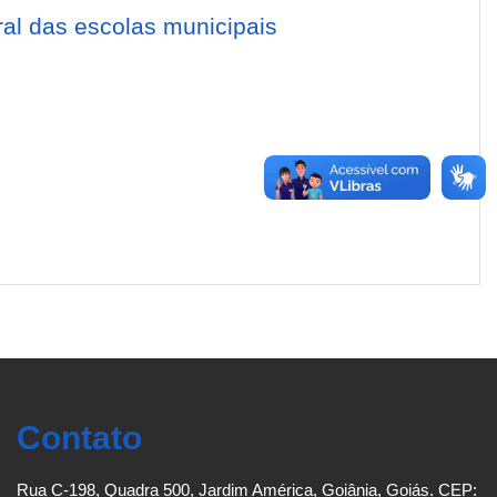
al das escolas municipais
Contato
Rua C-198, Quadra 500, Jardim América, Goiânia, Goiás. CEP: