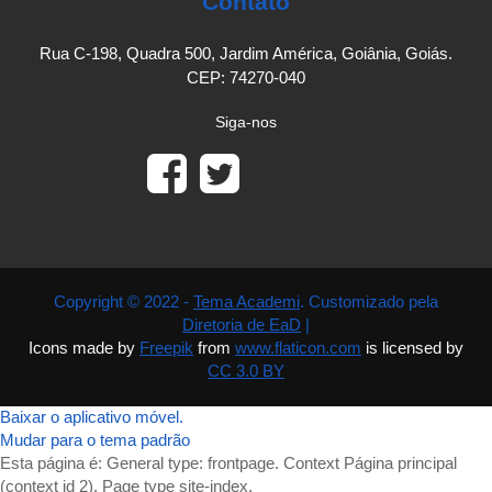
Contato
Rua C-198, Quadra 500, Jardim América, Goiânia, Goiás.
CEP: 74270-040
Siga-nos
Copyright © 2022 -
Tema Academi
. Customizado pela
Diretoria de EaD
|
Icons made by
Freepik
from
www.flaticon.com
is licensed by
CC 3.0 BY
Baixar o aplicativo móvel.
Mudar para o tema padrão
Esta página é: General type: frontpage. Context Página principal
(context id 2). Page type site-index.