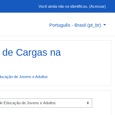
Você ainda não se identificou. (
Acessar
)
Português - Brasil ‎(pt_br)‎
e de Cargas na
ducação de Jovens e Adultos