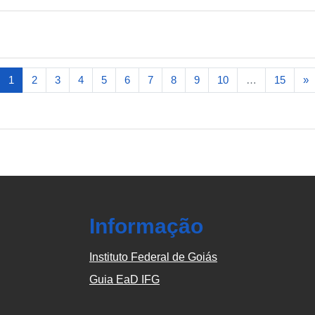
(atual)
P
1
2
3
4
5
6
7
8
9
10
…
15
»
Informação
Instituto Federal de Goiás
Guia EaD IFG