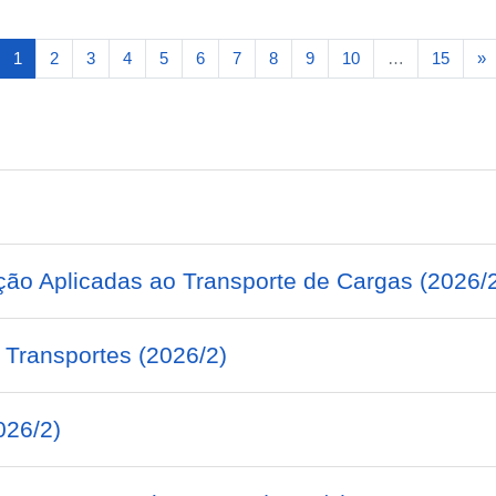
(atual)
P
1
2
3
4
5
6
7
8
9
10
…
15
»
ação Aplicadas ao Transporte de Cargas (2026/
 Transportes (2026/2)
026/2)