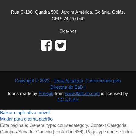
Rua C-198, Quadra 500, Jardim América, Goiânia, Goiás.
CEP: 74270-040
Siga-nos
Copyright © 2022 -
Tema Academi
. Customizado pela
Diretoria de EaD
|
Icons made by
Freepik
from
www.flaticon.com
is licensed by
CC 3.0 BY
Baixar o aplicativo móvel.
Mudar para o tema padrão
Esta página é: General type: coursecategory. Context Categoria:
Câmpus Senador Canedo (context id 499). Page type course-index-