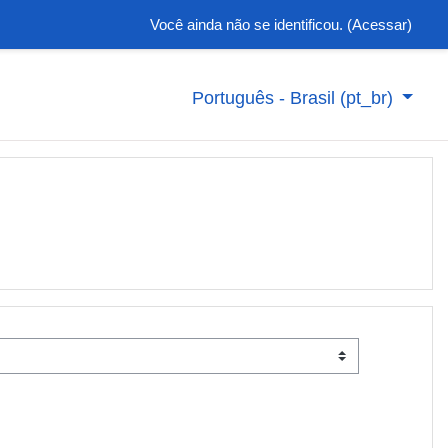
Você ainda não se identificou. (
Acessar
)
Português - Brasil ‎(pt_br)‎