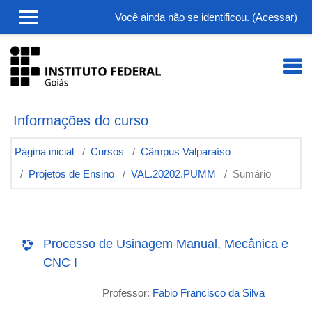
Ir para o conteúdo principal
Você ainda não se identificou. (
Acessar
)
Informações do curso
Página inicial
Cursos
Câmpus Valparaíso
Projetos de Ensino
VAL.20202.PUMM
Sumário
Processo de Usinagem Manual, Mecânica e
CNC I
Professor:
Fabio Francisco da Silva