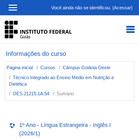
Ir para o conteúdo principal
Você ainda não se identificou. (
Acessar
)
Informações do curso
Página inicial
Cursos
Câmpus Goiânia Oeste
Técnico Integrado ao Ensino Médio em Nutrição e
Dietética
OES.21215.1A.54
Sumário
1º Ano - Língua Estrangeira - Inglês I
(2026/1)