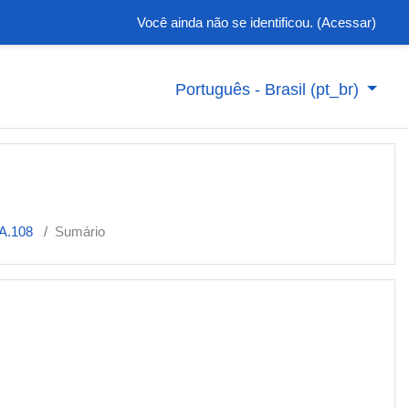
Você ainda não se identificou. (
Acessar
)
Português - Brasil ‎(pt_br)‎
A.108
Sumário