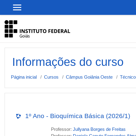
Ir para o conteúdo principal
Informações do curso
Página inicial
Cursos
Câmpus Goiânia Oeste
Técnico
1º Ano - Bioquímica Básica (2026/1)
Professor:
Jullyana Borges de Freitas
Professor:
Daniela Canuto Fernandes Alm