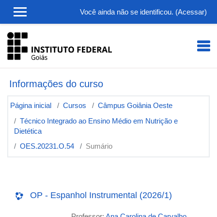
Ir para o conteúdo principal
Você ainda não se identificou. (
Acessar
)
Informações do curso
Página inicial
Cursos
Câmpus Goiânia Oeste
Técnico Integrado ao Ensino Médio em Nutrição e
Dietética
OES.20231.O.54
Sumário
OP - Espanhol Instrumental (2026/1)
Professor:
Ana Carolina de Carvalho