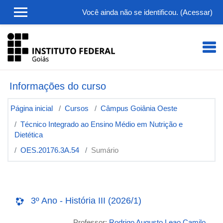
Ir para o conteúdo principal
Você ainda não se identificou. (
Acessar
)
Informações do curso
Página inicial
Cursos
Câmpus Goiânia Oeste
Técnico Integrado ao Ensino Médio em Nutrição e
Dietética
OES.20176.3A.54
Sumário
3º Ano - História III (2026/1)
Professor:
Rodrigo Augusto Leao Camilo