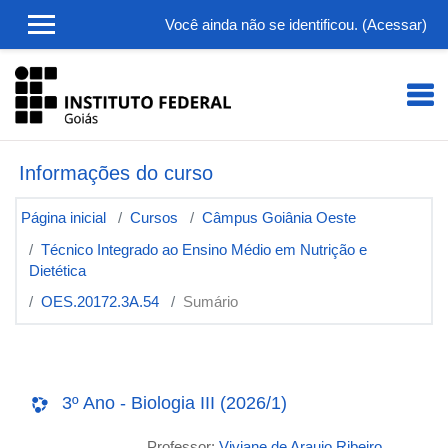
Ir para o conteúdo principal
Você ainda não se identificou. (
Acessar
)
Informações do curso
Página inicial
Cursos
Câmpus Goiânia Oeste
Técnico Integrado ao Ensino Médio em Nutrição e
Dietética
OES.20172.3A.54
Sumário
3º Ano - Biologia III (2026/1)
Professor:
Viviane de Araujo Ribeiro