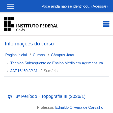
Ir para o conteúdo principal
Você ainda não se identificou. (
Acessar
)
Informações do curso
Página inicial
Cursos
Câmpus Jataí
Técnico Subsequente ao Ensino Médio em Agrimensura
JAT.16460.3P.81
Sumário
3º Período - Topografia III (2026/1)
Professor:
Ednaldo Oliveira de Carvalho