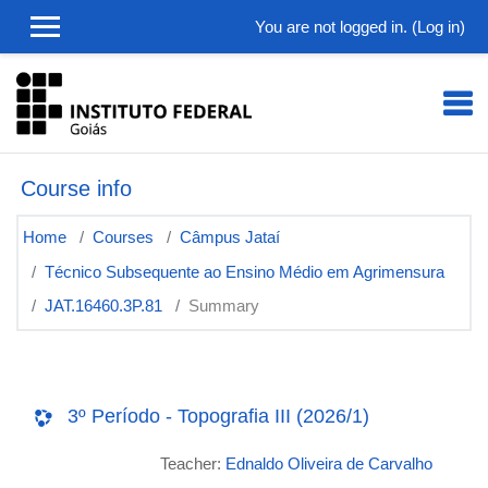
Skip to main content
You are not logged in. (
Log in
)
Course info
Home
Courses
Câmpus Jataí
Técnico Subsequente ao Ensino Médio em Agrimensura
JAT.16460.3P.81
Summary
3º Período - Topografia III (2026/1)
Teacher:
Ednaldo Oliveira de Carvalho