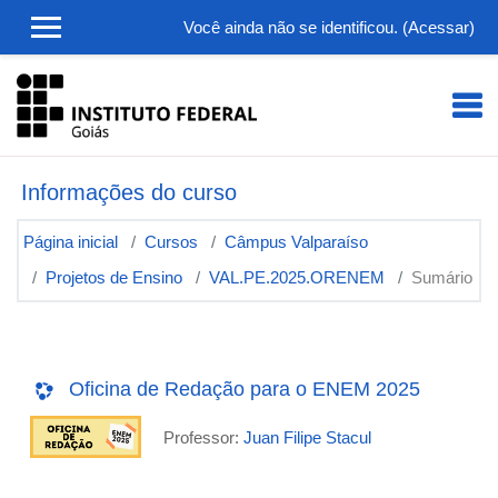
Ir para o conteúdo principal
Você ainda não se identificou. (
Acessar
)
Informações do curso
Página inicial
Cursos
Câmpus Valparaíso
Projetos de Ensino
VAL.PE.2025.ORENEM
Sumário
Oficina de Redação para o ENEM 2025
Professor:
Juan Filipe Stacul