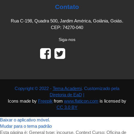
Contato
Rua C-198, Quadra 500, Jardim América, Goiânia, Goiás.
CEP: 74270-040
Siga-nos
Copyright © 2022 -
Tema Academi
. Customizado pela
Diretoria de EaD
|
Icons made by
Freepik
from
www.flaticon.com
is licensed by
CC 3.0 BY
Baixar o aplicativo móvel.
Mudar para o tema padrão
Esta página é: General type: incourse. Context Curso: Oficina de