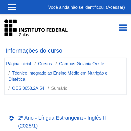
Ir para o conteúdo principal
Você ainda não se identificou. (
Acessar
)
Informações do curso
Página inicial
Cursos
Câmpus Goiânia Oeste
Técnico Integrado ao Ensino Médio em Nutrição e
Dietética
OES.9653.2A.54
Sumário
2º Ano - Língua Estrangeira - Inglês II
(2025/1)