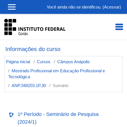
Ir para o conteúdo principal
Você ainda não se identificou. (
Acessar
)
Informações do curso
Página inicial
Cursos
Câmpus Anápolis
Mestrado Profissional em Educação Profissional e
Tecnológica
ANP.348203.1P.30
Sumário
1º Período - Seminário de Pesquisa
(2024/1)