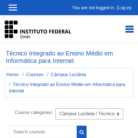
Skip to main content
You are not logged in. (
Log in
)
Técnico Integrado ao Ensino Médio em
Informática para Internet
Home
Courses
Câmpus Luziânia
Técnico Integrado ao Ensino Médio em Informática para
Internet
Course categories:
Search courses