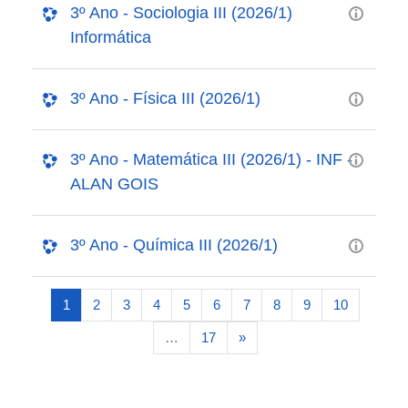
3º Ano - Sociologia III (2026/1)
Informática
3º Ano - Física III (2026/1)
3º Ano - Matemática III (2026/1) - INF -
ALAN GOIS
3º Ano - Química III (2026/1)
(current)
1
2
3
4
5
6
7
8
9
10
Next page
…
17
»