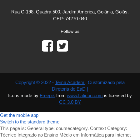
Rua C-198, Quadra 500, Jardim América, Goiânia, Goiás.
CEP: 74270-040
Follow us
Copyright © 2022 -
Tema Academi
. Customizado pela
Diretoria de EaD
|
Icons made by
Freepik
from
www.flaticon.com
is licensed by
CC 3.0 BY
Get the mobile app
Switch to the standard theme
This page is: General type: coursecategory. Context Category:
Técnico Integrado ao Ensino Médio em Informática para Internet