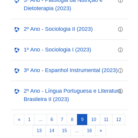
Dietoterapia (2023)
2º Ano - Sociologia II (2023)
1º Ano - Sociologia I (2023)
3º Ano - Espanhol Instrumental (2023)
2º Ano - Língua Portuguesa e Literatura
Brasileira II (2023)
Página anterior
(atual)
«
1
…
6
7
8
9
10
11
12
Próxima página
13
14
15
…
16
»