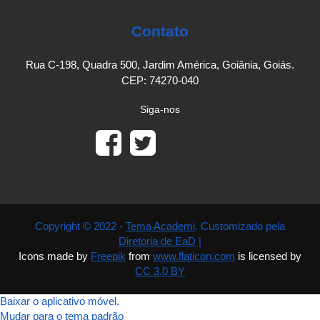
Contato
Rua C-198, Quadra 500, Jardim América, Goiânia, Goiás.
CEP: 74270-040
Siga-nos
Copyright © 2022 -
Tema Academi
. Customizado pela
Diretoria de EaD
|
Icons made by
Freepik
from
www.flaticon.com
is licensed by
CC 3.0 BY
Baixar o aplicativo móvel.
Mudar para o tema padrão