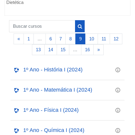
Dietética
Buscar cursos
Buscar cursos
Página anterior
(atual)
«
1
…
6
7
8
9
10
11
12
Próxima página
13
14
15
…
16
»
1º Ano - História I (2024)
1º Ano - Matemática I (2024)
1º Ano - Física I (2024)
1º Ano - Química I (2024)