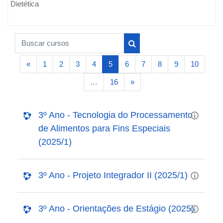
Dietética
Buscar cursos
Buscar cursos
Página anterior
(atual)
«
1
2
3
4
5
6
7
8
9
10
Próxima página
…
16
»
3º Ano - Tecnologia do Processamento
de Alimentos para Fins Especiais
(2025/1)
3º Ano - Projeto Integrador II (2025/1)
3º Ano - Orientações de Estágio (2025)