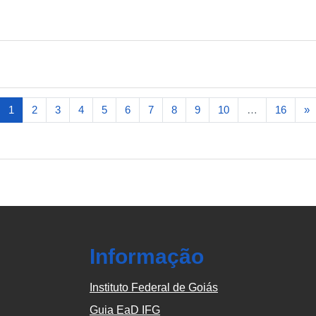
(atual)
P
1
2
3
4
5
6
7
8
9
10
…
16
»
Informação
Instituto Federal de Goiás
Guia EaD IFG