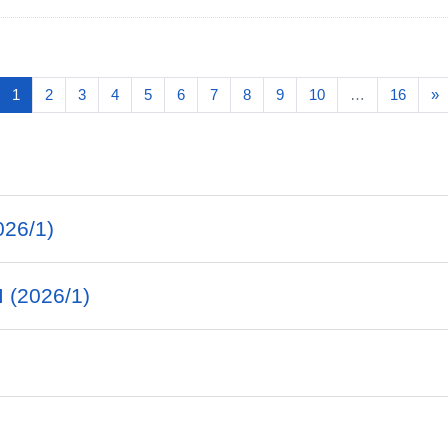
(atual)
P
1
2
3
4
5
6
7
8
9
10
…
16
»
026/1)
I (2026/1)