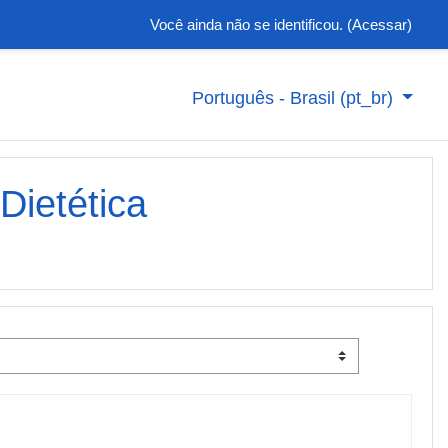
Você ainda não se identificou. (
Acessar
)
Português - Brasil ‎(pt_br)‎
Dietética