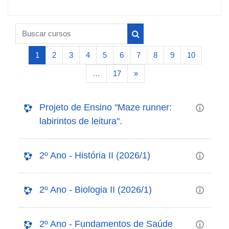
Buscar cursos
Buscar cursos
(atual)
1
2
3
4
5
6
7
8
9
10
Próxima página
…
17
»
Projeto de Ensino "Maze runner:
labirintos de leitura".
2º Ano - História II (2026/1)
2º Ano - Biologia II (2026/1)
2º Ano - Fundamentos de Saúde