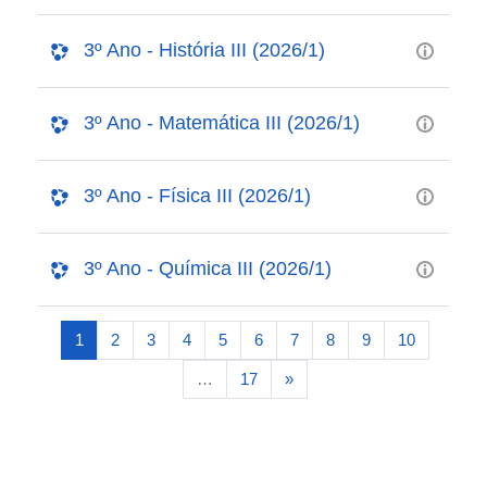
3º Ano - História III (2026/1)
3º Ano - Matemática III (2026/1)
3º Ano - Física III (2026/1)
3º Ano - Química III (2026/1)
(atual)
1
2
3
4
5
6
7
8
9
10
Próxima página
…
17
»