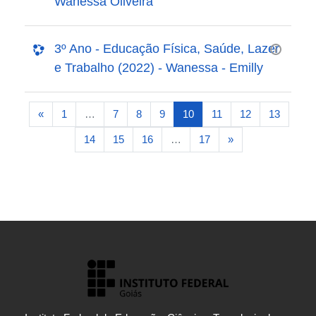
Wanessa Oliveira
3º Ano - Educação Física, Saúde, Lazer
e Trabalho (2022) - Wanessa - Emilly
Página anterior
(atual)
«
1
…
7
8
9
10
11
12
13
Próxima página
14
15
16
…
17
»