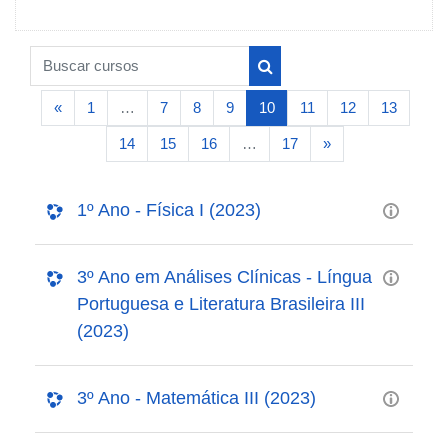
Buscar cursos
Buscar cursos
Página anterior
(atual)
«
1
…
7
8
9
10
11
12
13
Próxima página
14
15
16
…
17
»
1º Ano - Física I (2023)
3º Ano em Análises Clínicas - Língua
Portuguesa e Literatura Brasileira III
(2023)
3º Ano - Matemática III (2023)