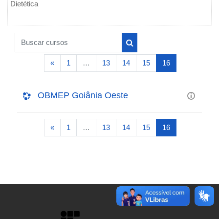
Dietética
Buscar cursos
Buscar cursos
Página anterior
(atual)
«
1
…
13
14
15
16
OBMEP Goiânia Oeste
Página anterior
(atual)
«
1
…
13
14
15
16